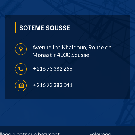
SOTEME SOUSSE
Avenue Ibn Khaldoun, Route de
Monastir 4000 Sousse
+216 73 382 266
+216 73 383 041
llage électrique bâtiment
Eclairage