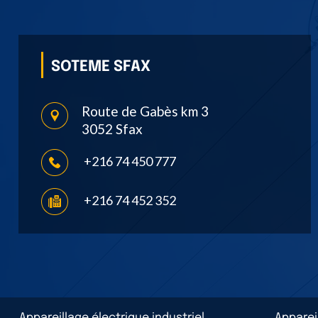
SOTEME SFAX
Route de Gabès km 3
3052 Sfax
+216 74 450 777
+216 74 452 352
Appareillage électrique industriel
Apparei