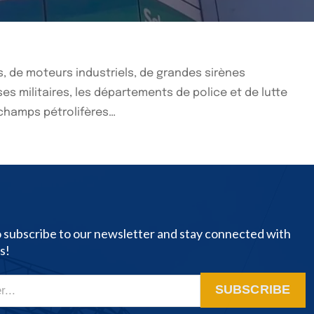
s, de moteurs industriels, de grandes sirènes
es militaires, les départements de police et de lutte
s champs pétrolifères…
o subscribe to our newsletter and stay connected with
s!
SUBSCRIBE