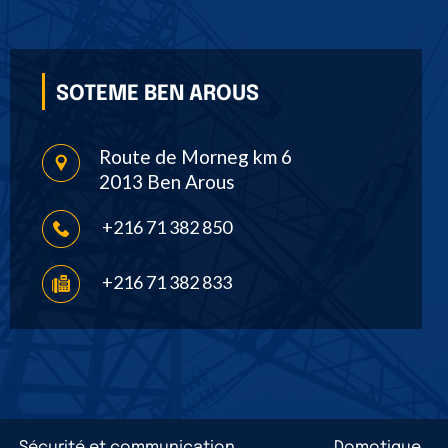
SOTEME BEN AROUS
Route de Morneg km 6
2013 Ben Arous
+216 71 382 850
+216 71 382 833
Sécurité et communication
Domotique