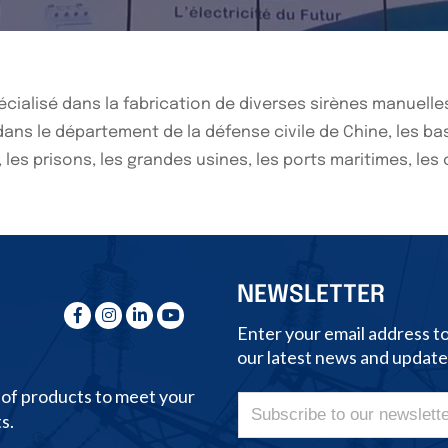
cialisé dans la fabrication de diverses sirènes manuelle
ans le département de la défense civile de Chine, les bas
 les prisons, les grandes usines, les ports maritimes, le
NEWSLETTER
Enter your email address t
our latest news and update
 of products to meet your
s.