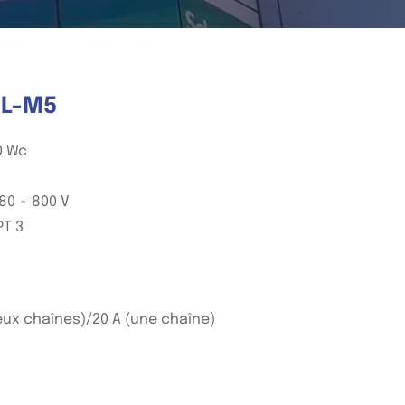
TL-M5
0 Wc
80 ~ 800 V
PT 3
eux chaînes)/20 A (une chaîne)