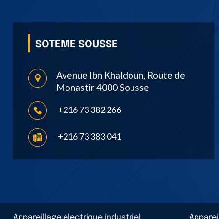
SOTEME SOUSSE
Avenue Ibn Khaldoun, Route de
Monastir 4000 Sousse
+216 73 382 266
+216 73 383 041
Appareillage électrique industriel
Apparei