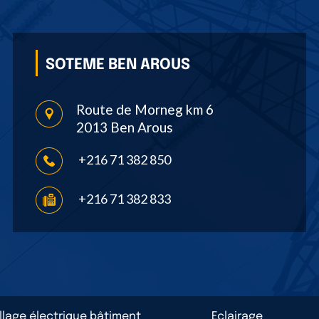
SOTEME BEN AROUS
Route de Morneg km 6
2013 Ben Arous
+216 71 382 850
+216 71 382 833
llage électrique bâtiment
Eclairage