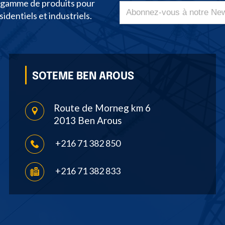
e gamme de produits pour
dentiels et industriels.
SOTEME BEN AROUS
Route de Morneg km 6
2013 Ben Arous
+216 71 382 850
+216 71 382 833