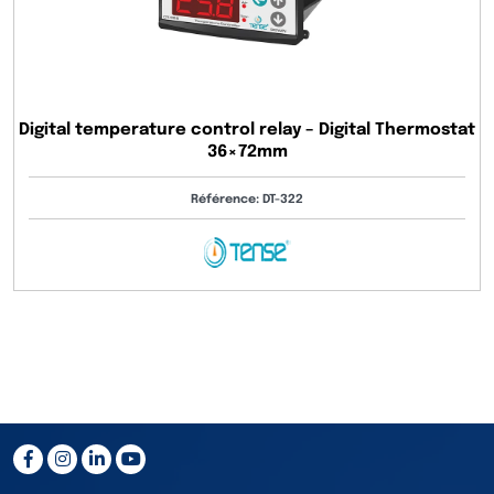
Digital temperature control relay – Digital Thermostat
36×72mm
Référence: DT-322