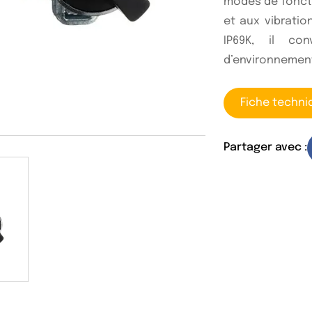
modes de foncti
et aux vibratio
IP69K, il co
d’environnement
Fiche techni
Partager avec :