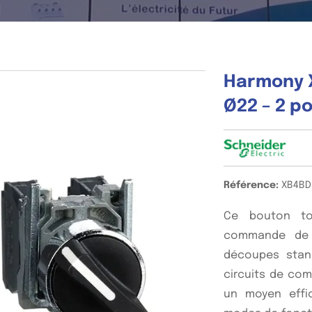
Harmony X
Ø22 – 2 po
Référence:
XB4BD
Ce bouton tou
commande de 
découpes stan
circuits de comm
un moyen effi