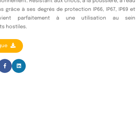
onnement. Résistant aux chocs, à la poussière, à l’eau
ns grâce à ses degrés de protection IP66, IP67, IP69 et
nvient parfaitement à une utilisation au sein
s hostiles.
que