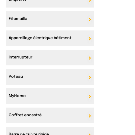
Fil emaille
Appareillage électrique bâtiment
Interrupteur
Poteau
MyHome
Coffret encastré
Barre de cuivre rigide